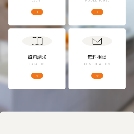
EVENT
MODEL HOUSE
資料請求
無料相談
CATALOG
CONSULTATION