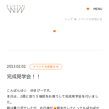
MENU
トップ
＞
イベントのお知らせ
2013.02.02
イベントのお知らせ
完成見学会！！
こんばんは☆ ゆきぴーです。
本日は、2週に亘りＳ様邸をお借りして完成見学会を行いまし
た。
朝は曇り空でしたが、お日様が
顔を出してとってもぽかぽか