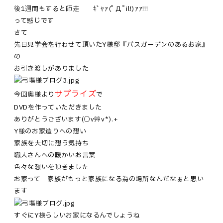
後1週間もすると師走 ｷﾞｬｧ━━(ﾟДﾟil!)━━ｧｧ!!!
って感じです
さて
先日見学会を行わせて頂いたY様邸『バスガーデンのあるお家』
の
お引き渡しがありました
サプライズ
今回奥様より
で
DVDを作っていただきました
ありがとうございます(○v艸v*).+
Y様のお家造りへの想い
家族を大切に想う気持ち
職人さんへの暖かいお言葉
色々な想いを頂きました
お家って 家族がもっと家族になる為の場所なんだなぁと思い
ます
すぐにY様らしいお家になるんでしょうね