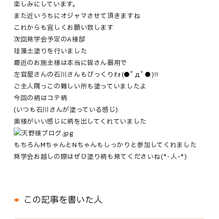
楽しみにしています。
また近いうちにオジャマさせて頂きますね
これからも宜しくお願い致します
次回見学会予定のA様邸
珪藻土塗りを行いました
最近のお施主様は本当に皆さん器用で
左官屋さんの石川さんもびっくりｵｫ━(●ﾟдﾟ●)━!!
ご主人隅っこの難しい所も塗っていましたよ
今回の柄はコテ柄
(いつも石川さんが塗っている感じ)
奥様がいい感じに柄を出してくれていました
もちろんMちゃんとNちゃんもしっかりと参加してくれました
見学会お越しの際はぜひ塗り柄も見てくださいね━(*･人-*)━
この記事を書いた人