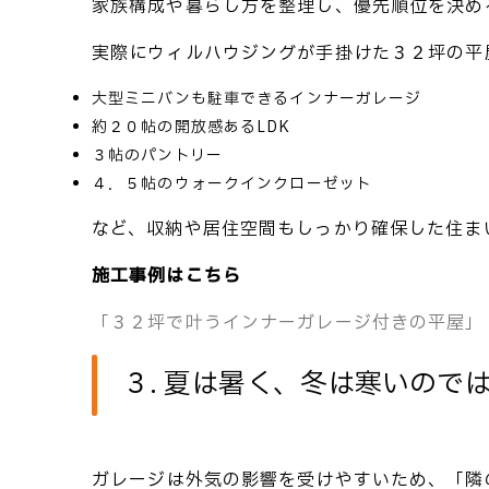
家族構成や暮らし方を整理し、優先順位を決め
実際にウィルハウジングが手掛けた３２坪の平
大型ミニバンも駐車できるインナーガレージ
約２０帖の開放感あるLDK
３帖のパントリー
４．５帖のウォークインクローゼット
など、収納や居住空間もしっかり確保した住ま
施工事例はこちら
「３２坪で叶うインナーガレージ付きの平屋」
３. 夏は暑く、冬は寒いので
ガレージは外気の影響を受けやすいため、
「隣